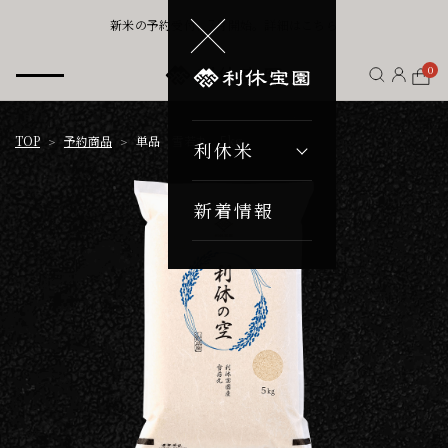
新米の予約受付、7月開始。詳細はこちら
0
TOP
予約商品
単品 雪若丸 5kg
利休米
新着情報