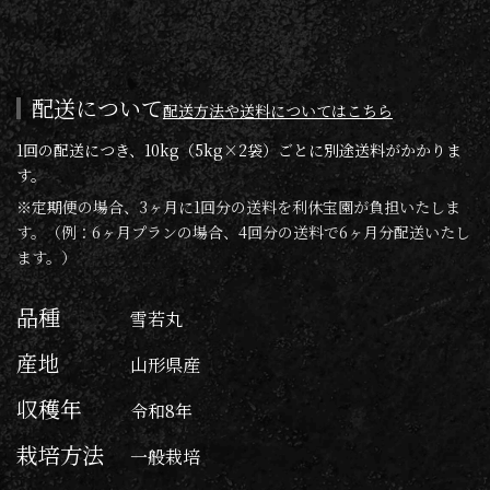
配送について
配送方法や送料についてはこちら
1回の配送につき、10kg（5kg×2袋）ごとに別途送料がかかりま
す。
※定期便の場合、3ヶ月に1回分の送料を利休宝園が負担いたしま
す。（例：6ヶ月プランの場合、4回分の送料で6ヶ月分配送いたし
ます。）
品種
雪若丸
産地
山形県産
収穫年
令和8年
栽培方法
一般栽培