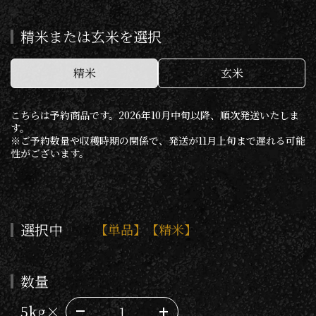
精米または玄米を選択
精米
玄米
こちらは予約商品です。2026年10月中旬以降、順次発送いたしま
す。
※ご予約数量や収穫時期の関係で、発送が11月上旬まで遅れる可能
性がございます。
選択中
【単品】
【精米】
数量
5kg×