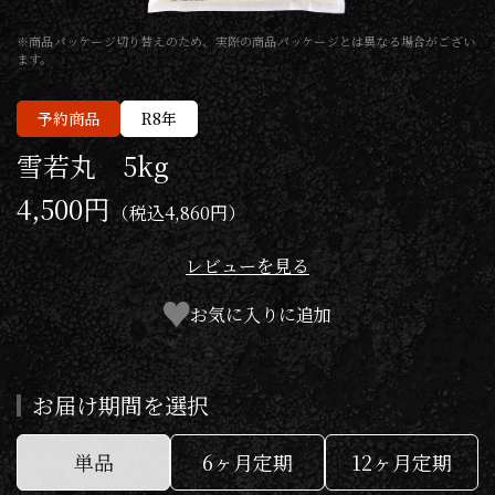
※商品パッケージ切り替えのため、実際の商品パッケージとは異なる場合がござい
ます。
予約商品
R8年
雪若丸 5kg
4,500円
（税込
4,860円
）
レビューを見る
お気に入りに追加
お届け期間を選択
単品
6ヶ月定期
12ヶ月定期