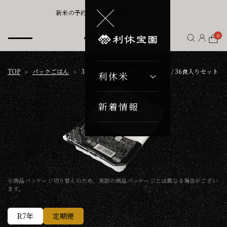
新米の予約受付、7月開始。詳細はこちら
0
TOP
パックごはん
3ヶ月定期 つや姫パックごはん / 36食入りセット
利休米
新着情報
※商品パッケージ切り替えのため、実際の商品パッケージとは異なる場合がござい
ます。
R7年
定期便