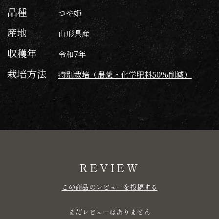
・12月：18日(金) / 25日(金)
品種
つや姫
産地
山形県産
収穫年
令和7年
栽培方法
特別栽培（農薬・化学肥料50%削減）
REVIEW
この商品のレビューを投稿する
まだレビューはありません